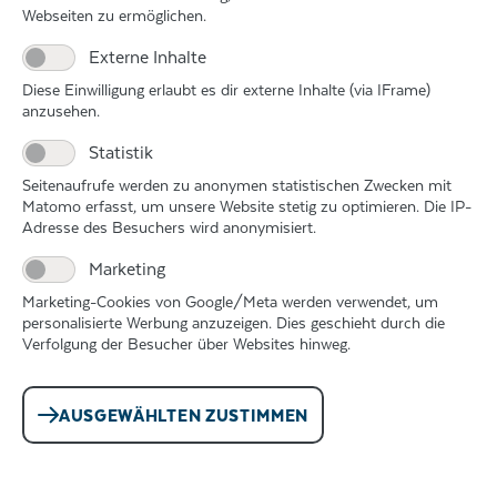
dass Kupfer, wenn es sehr stark erhitzt wird, schmilzt
Webseiten zu ermöglichen.
und in Formen gegossen werden kann. Aber Kupfer
Externe Inhalte
war zu weich, um als Werkzeug verwendet zu
Diese Einwilligung erlaubt es dir externe Inhalte (via IFrame)
werden. Bald fand man heraus, dass bei Zugabe von
anzusehen.
etwas Zinn das gegossene Metall viel härter wird: Die
Bronze war erfunden und veränderte die Welt. Ab
Statistik
etwa 2200 v. Chr. wurden in unserer Gegend Waffen,
Seitenaufrufe werden zu anonymen statistischen Zwecken mit
Werkzeuge, Geschirr, Beschläge, Ackergeräte,
Matomo erfasst, um unsere Website stetig zu optimieren. Die IP-
Kunstwerke und Schmuck aus Bronze hergestellt.
Adresse des Besuchers wird anonymisiert.
Die Bronzezeit hatte begonnen. Nun gab es neben
Marketing
Bauern und Jägern auch Handwerker und Händler,
Marketing-Cookies von Google/Meta werden verwendet, um
die ganz Europa bereisten.
personalisierte Werbung anzuzeigen. Dies geschieht durch die
Bei Oberottmarshausen wurden Gräber aus der Zeit
Verfolgung der Besucher über Websites hinweg.
um 1300 v. Chr. gefunden, in denen besonders
wohlhabende und mächtige Leute bestattet worden
sind. Prächtige Schwerter, Geschirr und
AUSGEWÄHLTEN ZUSTIMMEN
Goldschmuck waren die Grabbeigaben.