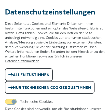
Datenschutz­einstellungen
ZUM INHALT SPRINGEN
Diese Seite nutzt Cookies und Elemente Dritter, um Ihnen
bestimmte Funktionen und ein optimales Webseiten-Erlebnis zu
bieten. Dazu zählen Cookies, die für den Betrieb der Seite
unbedingt notwendig sind, Cookies zur anonymen statistischen
Analyse/Messung sowie die Einbettung von externen Diensten,
deren Verwendung Sie vor der Nutzung zustimmen müssen.
Weitere Informationen finden Sie unten bei den Hinweisen zu den
einzelnen Funktionen sowie ausführlich in unseren
Bronzezeit
Datenschutzhinweisen
.
ALLEN ZUSTIMMEN
Die Menschen lernen, Metalle
NUR TECHNISCHEN COOKIES ZUSTIMMEN
zu schmelzen
Technische Cookies
Vor über 4.000 Jahren entdeckten die Menschen,
Diese Cookies sind notwendig, um die Basisfunktionen unserer