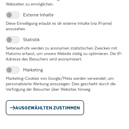
Webseiten zu ermöglichen.
Krieg
Externe Inhalte
Diese Einwilligung erlaubt es dir externe Inhalte (via IFrame)
anzusehen.
Vor
über
Statistik
500
Seitenaufrufe werden zu anonymen statistischen Zwecken mit
Jahren
Matomo erfasst, um unsere Website stetig zu optimieren. Die IP-
Adresse des Besuchers wird anonymisiert.
waren
die
Marketing
Christen
Marketing-Cookies von Google/Meta werden verwendet, um
noch
personalisierte Werbung anzuzeigen. Dies geschieht durch die
alle
Verfolgung der Besucher über Websites hinweg.
katholisch.
Um
AUSGEWÄHLTEN ZUSTIMMEN
1517
wollten
mehrere