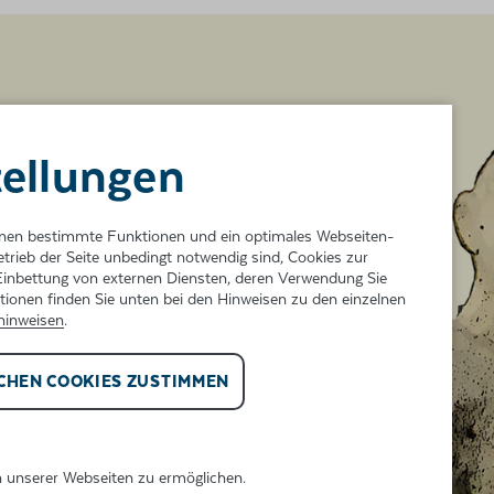
tellungen
nger
Ihnen bestimmte Funktionen und ein optimales Webseiten-
etrieb der Seite unbedingt notwendig sind, Cookies zur
inbettung von externen Diensten, deren Verwendung Sie
onen finden Sie unten bei den Hinweisen zu den einzelnen
hinweisen
.
t,
n an der
CHEN COOKIES ZUSTIMMEN
sich mit
it auf
n unserer Webseiten zu ermöglichen.