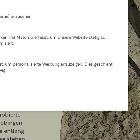
n vor
IFrame) anzusehen.
an einen
er riet dem
ken mit Matomo erfasst, um unsere Website stetig zu
mm zu
isiert.
zu
lle er sich
, um personalisierte Werbung anzuzeigen. Dies geschieht
Er tat
weg.
er voller
niger Zeit
sburg und
Honorar
parsame
robierte
Bobingen
se entlang
se stehen.