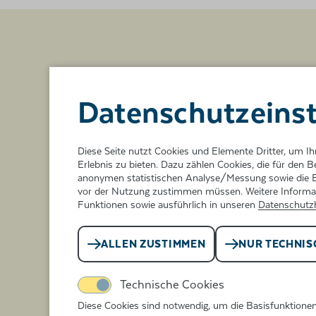
Datenschutz­eins
Die Sage vom Bobi
Diese Seite nutzt Cookies und Elemente Dritter, um 
Erlebnis zu bieten. Dazu zählen Cookies, die für den B
anonymen statistischen Analyse/Messung sowie die E
Büble
vor der Nutzung zustimmen müssen. Weitere Informati
Funktionen sowie ausführlich in unseren
Datenschutz
Das Bobinger Büble ist stadtbekann
schließlich sitzt es aus Stein gehaue
ALLEN ZUSTIMMEN
NUR TECHNIS
großen Straßenkreuzung und wischt 
Technische Cookies
dem Finger die Nase ab. Was es dam
Diese Cookies sind notwendig, um die Basisfunktione
sich hat? Nun, da wird folgende alte