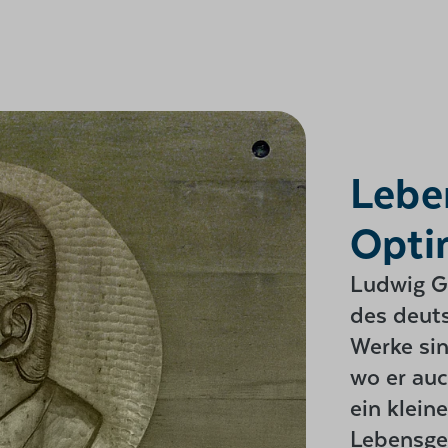
Lebe
Opti
Ludwig Ga
des deut
Werke sin
wo er auc
ein klein
Lebensges