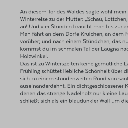
An diesem Tor des Waldes sagte wohl mein 
Winterreise zu der Mutter: „Schau, Lottchen
an! Und vier Stunden braucht man bis zur a
Man fährt an dem Dorfe Kruichen, an dem M
vorüber; und nach einem Stündchen, das nur
kommst du im schmalen Tal der Laugna na
Holzwinkel.
Das ist zu Winterszeiten keine gemütliche L
laufen, um die vier Zeitungen und die sieb
Frühling schüttet liebliche Schönheit über di
Einmal in der Woche fuhr ein Bote, der Sta
sich zu einem stundenweiten Rund von san
Blachenwagen nach Augsburg hinein und br
auseinanderdehnt. Ein dichtgeschlossener K
„Botebüchle“ bei ihm bestellte. Das war
denen das strenge Nadelholz nur kleine Lau
schließt sich als ein blaudunkler Wall um di