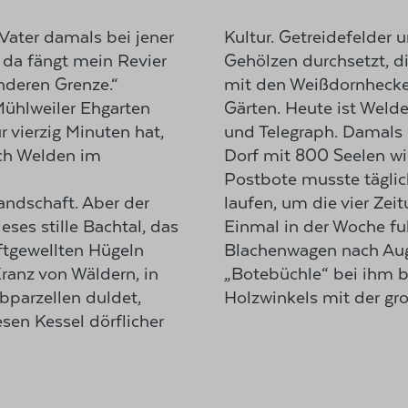
Vater damals bei jener
Kultur. Getreidefelder 
, da fängt mein Revier
Gehölzen durchsetzt, d
nderen Grenze.“
mit den Weißdornheck
ühlweiler Ehgarten
Gärten. Heute ist Welde
 vierzig Minuten hat,
und Telegraph. Damals i
ch Welden im
Dorf mit 800 Seelen wie
Postbote musste tägli
andschaft. Aber der
en Briefe zu holen.
eses stille Bachtal, das
nger, mit seinem langen
ftgewellten Hügeln
achte, was man im
ranz von Wäldern, in
 die Verbindung des
bparzellen duldet,
Holzwinkels mit der gr
esen Kessel dörflicher