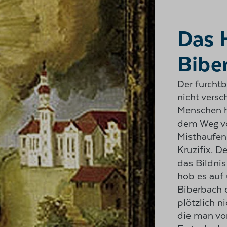
Das 
Bibe
Der furchtb
nicht versc
Menschen he
dem Weg vo
Misthaufen
Kruzifix. D
das Bildnis
hob es auf 
Biberbach d
plötzlich n
die man vor