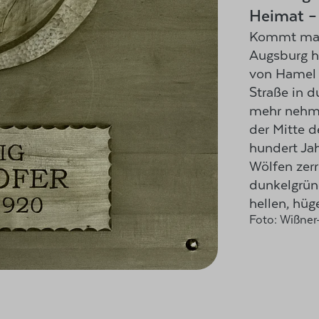
Heimat –
Kommt man 
Augsburg h
von Hamel u
Straße in d
mehr nehmen
der Mitte d
hundert Jah
Wölfen zerr
dunkelgrün
hellen, hüg
Foto: Wißner