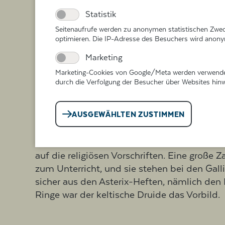
Statistik
Seitenaufrufe werden zu anonymen statistischen Zwec
optimieren. Die IP-Adresse des Besuchers wird anonym
Marketing
Marketing-Cookies von Google/Meta werden verwendet
Caesar und die Dru
durch die Verfolgung der Besucher über Websites hin
Über die Kelten und den weiter westlich an
AUSGEWÄHLTEN ZUSTIMMEN
mehr als über andere alte Völker, weil ab die
So beschreibt Caesar in seinem Buch „Der Kr
„Die Druiden kümmern sich um die Kulthand
auf die religiösen Vorschriften. Eine große
zum Unterricht, und sie stehen bei den Gall
sicher aus den Asterix-Heften, nämlich den 
Ringe war der keltische Druide das Vorbild.