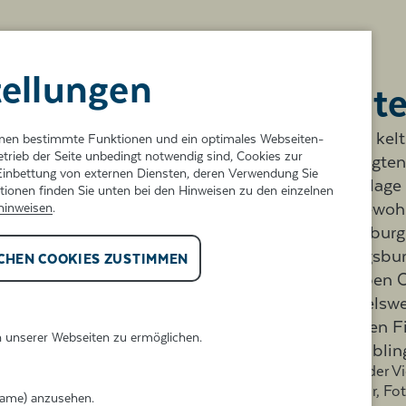
tellungen
Kelt
Für die kel
Ihnen bestimmte Funktionen und ein optimales Webseiten-
etrieb der Seite unbedingt notwendig sind, Cookies zur
befestigte
inbettung von externen Diensten, deren Verwendung Sie
Wallanlage
onen finden Sie unten bei den Hinweisen zu den einzelnen
den Bewohn
hinweisen
.
Schutzburg
Im Augsbur
CHEN COOKIES ZUSTIMMEN
an sieben O
beispielswe
zwischen F
n unserer Webseiten zu ermöglichen.
von Gablin
Modell der V
Schuster, Fo
IFrame) anzusehen.