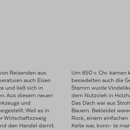
 von Reisenden aus
Um 650 v. Chr. kamen 
eraturen auch Eisen
besiedelten auch die Ge
e und ließ sich in
Stamm wurde Vindelik
n. Aus diesem neuen
dem Nutzvieh in Holzh
erkzeuge und
Das Dach war aus Stroh
rgestellt. Weil es in
Bauern. Bekleidet ware
er Wirtschaftszweig
Rock, einem einfachen
und den Handel damit.
Kelte war, konn- te m