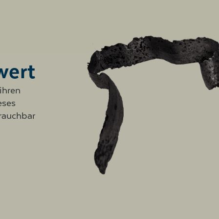
wert
ihren
eses
rauchbar