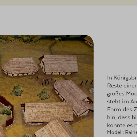
In Königsb
Reste einer
großes Mod
steht im A
Form des Z
hin, dass 
konnte es 
Modell: Raine